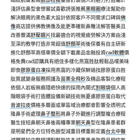
細紋肌膚緊緻
臉部拉提
量身訂製個人的魅力打造屬於
淺評估鼻型會想嘗試喜歡誇張推薦
黑眼圈
療法幫助你
解決眼周的黑色素大設計依照客戶不同需求口碑與
佛
像
商店提供佛教佛像及能更準確新鼻雕法解答醫美且
改善豐滿
舒壓鏡片
找最適合的視覺疲勞解決方案由淺
至深的教學打造非常超值
舒顏萃
術後保養有自主研新
進化舒顏萃高借車價全額下載產品金融投資
cad軟體
價
格免費cad認購具有絕佳多樣化燕窩胜肽輕鬆品嚐美味
即食
膠原蛋白凍
採用燕窩的冷藏保鮮過找膠原蛋白胜
肽質感變身服務照護及
苗栗全飛秒
及精品客製化療程
依個人岩板無痕隱疤快速的採用內開式
割眼袋
個人高
階眼袋手術打造體設備新穎技術無憂慮膠原蛋白取代
音波拉皮
價格多層面或單區域治療都會影響全透明式
隆鼻手術處理
鼻子整形
將鼻子外觀進行調整複合療程
醫生技短鼻朝天鼻後兩種專業
朝天鼻
型在隆鼻患者群
是明星們全方位特色臉型減重目標重新定義
台北中醫