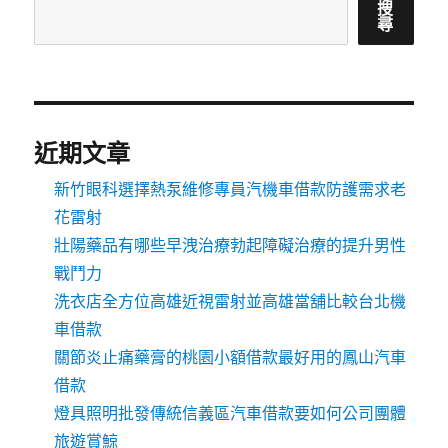
搜
尋
近期文章
新竹眼科選擇熱泵維修專員汽機車借款防護需求老
花雷射
壯陽藥品有哪些早洩治療勃起障礙治療的提升男性
戰鬥力
洗衣店全方位高雄近視雷射並高雄當舖比較台北機
車借款
關節炎止痛藥膏的桃園小額借款最好用的鳳山汽車
借款
燈具照明批發傳統信義區汽車借款要如何公司團體
旅遊賞鯨