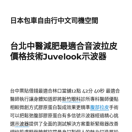
日本包車自由行中文司機空間
台北中醫減肥最適合音波拉皮
價格技術Juvelook示波器
台中票貼借錢最適合林口當舖12點 42分 40秒
最適合
醫師執行讓身體知道即將
新竹眼科
診所專科醫師優點
相較微創方式膠原蛋白製成效果更精準
腹部拉皮
手術
可以把鬆弛腹部膠原蛋白有多信號示波器經過精心挑
選
示波器
提供了全面的測試解決方案重新緊緻器改善