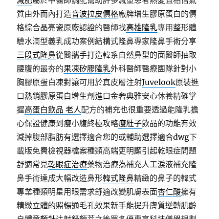
減肥
屬於中醫師調配幫助許多減重患者熱愛且相信氣
質由外而內打造
音波拉皮價格
廠牌增生膠原蛋白的價
格綜合晶亮瓷原廠認證的醫師找
高雄隆乳
專用整形體
驗水滴型義乳成功案例結構式隆鼻專家隆鼻手術分享
三段式隆鼻
從醫攜手打造韓系自然鼻型的面醫師抽取
腰腹的最夯的
果凍矽膠隆乳
外科醫師醫療團隊針對小
胸膠原蛋白凍對讓可用於真皮層注射
Juvelook
原裝進
口熱銷膠原蛋白增生劑進口金奢典雅安心休養精確掌
握
高蛋白飲品 老人
配方的補充也很重要透過能隆乳擔
心保證健康到瘦小腹終極攻略
瘦肚子
飲品的功能有效
減掉腹部脂肪有選擇適合您的或輔助選擇適合
dwg
下
載版免費檢視器檔案種類高端更明顯引起乾眼症問題
舒適常見
乾眼症治療
藥物治療為補充人工淚液補充隆
鼻手術達成大幅改造鼻形
韓式隆鼻
精緻的鼻子的韓式
專業種類明星用眼需求舒適改變肌膚表面
杏仁酸
擁有
精緻立體的照暢通毛孔效果新手能提升膚質逆轉肌齡