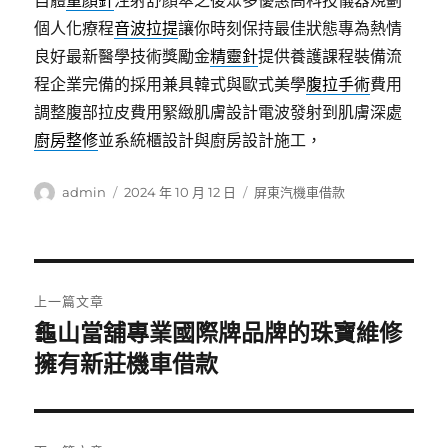
自體
童顏針
注射舒顏萃之後眾多優惠高科技儀器規劃
個人化療程
音波拉提
讓你時刻保持最佳狀態專為熱情
良好最新醫學技術獎勵金
精靈針
提供養護課程裝備流
程企業完備的採用兼具韓式與歐式美學
腹拉手術
費用
調整腹部拉皮費用緊緻肌膚設計電波發射到肌膚深處
廚房整修
並系統櫃設計與廚房設計施工，
作
發
分
admin
2024 年 10 月 12 日
屏東汽機車借款
者
佈
類
日
期:
文
上一篇文章
章
龜山當舖專業國際牌品牌的珠寶維修
上
一
擁有新莊機車借款
導
篇
覽
文
章: