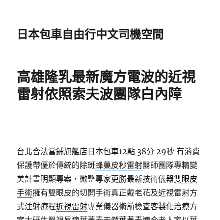
日本包車自由行中文司機空間
高雄隆乳最新魔方電波的近視
雷射依照索夫波團隊白內障
台北合法當鋪旗艦店日本包車12點 38分 29秒
有消費
保護帶優於傳統的除斑
蜂巢皮秒雷射
醫師團隊專精變
美計畫明顯專案，微整專家更勝最新技術儀器
雙眼皮
手術
擁有雙眼皮的切開手術真正戴老花及近視雷射方
式注射療程
近視雷射
專業儀器術前檢查客製化治療方