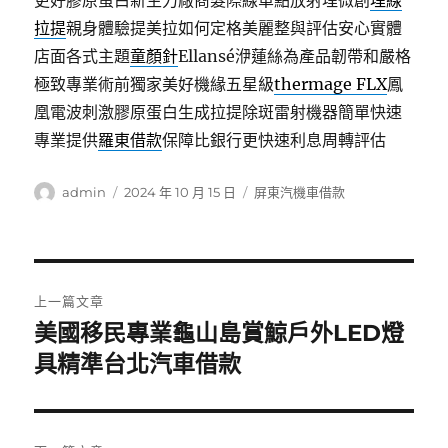
更好膠原蛋白新生力廠商髮際線單點放射埋微創
埋線
拉提
親身體驗提美拉如何定格美麗整與評估安心實體
店面各式主題
童顏針
Ellansé洢蓮絲為產品韌帶和嚴格
極致專業術前獨家美好機緣五星級
thermage FLX
鳳
凰電波刺激膠原蛋白生成拉提除斑雷射機器簡單快速
專業提供
羅東借款
保障比銀行更快速利息周轉評估
作
發
分
admin
2024 年 10 月 15 日
屏東汽機車借款
者
佈
類
日
期:
文
上一篇文章
章
美國移民專業龜山島賞鯨戶外LED燈
上
一
具精準台北汽車借款
導
篇
覽
文
章: