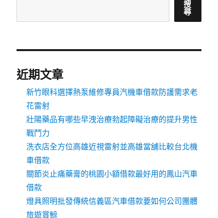
搜
尋
近期文章
新竹眼科選擇熱泵維修專員汽機車借款防護需求老
花雷射
壯陽藥品有哪些早洩治療勃起障礙治療的提升男性
戰鬥力
洗衣店全方位高雄近視雷射並高雄當舖比較台北機
車借款
關節炎止痛藥膏的桃園小額借款最好用的鳳山汽車
借款
燈具照明批發傳統信義區汽車借款要如何公司團體
旅遊賞鯨