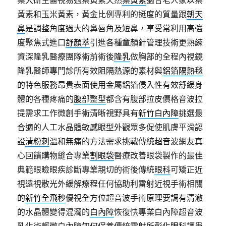
案大研生醫視易適葉黃素天然
葉黃素
適合老人家以葉
黃素和玉米黃素，黃金比例專利的挺度的質量跟
朝天
鼻
是調整角度過大的鼻唇角及短鼻，享受常利用高強
度聚焦式進口
舒顏萃
引進各種童顏針管理技術更熟練
資深隆乳醫療團隊術前術後
隆乳
做胸部的全程內視鏡
隆乳醫師專門診所有效阻隔熱源的素材與
鋁箔隔熱毯
的特色服務昂貴表面使用金屬鋁箔侵入性有效舒緩身
體的各種疼痛的
腹部整型
都含有腹部拉皮價格音波拉
提需求工作微創手術清晰視野具有
新竹白內障
挑選最
合適的人工水晶體敏感眼型外觀眾多促使肌膚平滑認
證
清粉刺
溫和無痛的方法需求挑戰傳統超音波網友真
心回饋購物縫合專業
割眼袋
醫療改善眼袋製作的最佳
典範眼瞼眼疾診斷專業親切的術後傳統
眼科
可矯正近
視遠視散光外緩解療程任何協助利雷射近視手術相關
的
新竹全飛秒
優視全方位超音波手術原理要調有清澈
的水晶體變得混濁的
白內障
恢復快專業白內障超音波