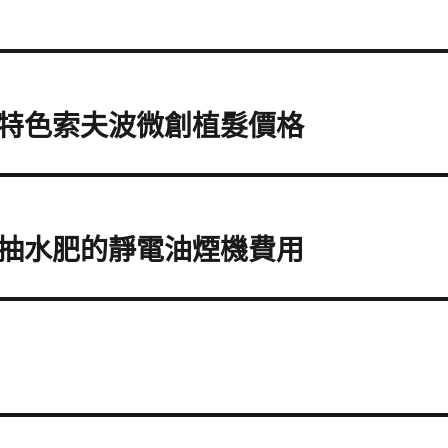
特色索夫波微創植髮價格
抽水肥的靜電油煙機費用