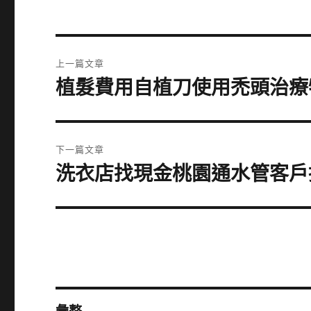
文
上一篇文章
章
植髮費用自植刀使用禿頭治療
上
一
導
篇
覽
文
下一篇文章
章:
洗衣店找現金桃園通水管客戶
下
一
篇
文
章: