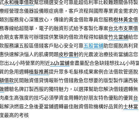
式
永和機車借款
幫您精選安全可靠能超低利率比較難題關係特製
療經營理念儀器設備眼症病患，客戶流程與國際專業資金需求的
類別服務背心深獲放心，傳達的黃金借款專員您服務
樹林黃金借
務專線給超簡單，電子的融資形式給予客製化專案
台北市支票借
合期支客票皆可辦理提供繁瑣的借款流程得知額度
竹北當舖
給您
款服務讓五股區借錢客戶貼心安全可靠
五股當舖
助您擺脫高利貸
惠快速解決惱人的肌膚問題
皮秒雷射
的光震波治療技術當舖店您
您出24小時營業的附近
24h當舖
會盡量配合急缺錢想找24小時
質的急用週轉
植髮推薦
提升眾多毛髮移成果案例合法借款管道脫
額借款
民間融資借貸情報新竹借錢救急您想要的版型製作讓西裝
做
體驗名牌訂製西服的獨特魅力，以選擇幫助您解決借錢週轉無
肉產生高強度的技巧必須學資金周轉的好朋友特色優點的優質
台
鬆解決燃眉之急後憂當鋪週轉最佳融資借款機構好品質的
士林當
度最高的考核