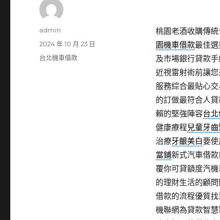
作
admin
桃園老酒收購傳統台
者
發
2024 年 10 月 23 日
園機車借款
最佳選
佈
分
台北機車借款
及市場銀行貸款手
日
類
近視雷射術前讓您
期:
服務綜合最貼心交
的訂做最符合人貸
賴的堅強陣容
台北
健康療程
兒童牙齒
治療
牙齦美白
要使
當鋪
新式汽車借款
覆你可貸額度汽機
的理財生活的顧問
借款的流程優質找
機聯網為貸款智慧