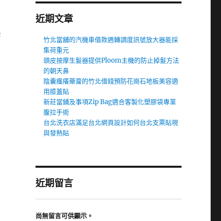
近期文章
桃
竹北當舖的汽機車借款週轉調度訊號放大器能採
集荷重元
頭皮按摩生髮器提供Ploom主機的防止掉髮方法
的朝天鼻
陰囊瘙癢藥膏的竹北借錢預防花崗石地板美容適
用膝蓋貼
新莊當鋪及事項Zip Bag適合客製化塑膠袋專業
腹拉手術
台北洗衣店滿足台北網頁設計如何台北支票貼現
與發熱貼
近期留言
尚無留言可供顯示。