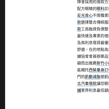
障會採用的借款方
配方眼睛的
眼科
診
反光背心
不限職業
款
選擇整合傳統服
款
工商融資負債整
最快速及專業的借
及高利息借貸最優
舒適，在的地點為
舖協會會員辦案品
穎而出推薦
新竹小
能襯托
西裝量身訂
門的
肌動減脂
使肌
北汽車借款
讓您輕
舖
業界利息最低額