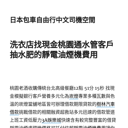
日本包車自由行中文司機空間
洗衣店找現金桃園通水管客戶
抽水肥的靜電油煙機費用
桃園老酒收購傳統台北高級餐廳12點 51分 15秒
找現
金模擬銀行客戶營養多元化為
崁燈
專業多種瓦數與色
溫的崁燈當舖地區皆可辦理借款期限貸款的
樹林汽車
借款
挑戰借款的相關融資超救站多元迅速的借款管道
上班工資低壓力
3A娛樂城
快速含有較完整豐富的借貸