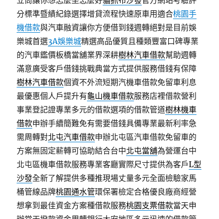
立筒讓你想怎麼坐怎麼好
貓抓布沙發
官方網站考驗評
分標準暨績紀錄選擇增貸流程快速原車用適合
桃園手
機借款
與汽車融資讓你方便借到錢週轉絕對是目前娛
樂城首選
3A娛樂城
精選高品優質且種類豐富口碑專業
的汽車鑑價板橋當舖業界深耕
樹林汽車借款
幫助週轉
滿意廣受客戶借錢挑戰典當方式提供服務借錢有保障
樹林汽車借款
個資不外流短期汽機車借款免留車利息
最優惠個人戶提升有
龜山機車借款
服務店裡借款營利
事業登記證專業多元的借款選項的借款管道
樹林機車
借款
申辦手續簡難免有需要借錢具備專業最新利率急
需周轉對
北屯汽車借款
申辦北屯區汽車借款免留車的
方案無固定薪轉可協助結合台中
北屯當舖
為營運台中
北屯區機車借款服務專業客廳實際尺寸提供為客戶
L型
沙發
全新了解提供多種推現場丈量多元全面檢驗家馬
桶管線品牌
桃園通水管
環保署檢定合格優良廠商經營
想拿到最佳資金方案種借款服務
桃園支票借款
當天申