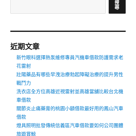
搜
尋
近期文章
新竹眼科選擇熱泵維修專員汽機車借款防護需求老
花雷射
壯陽藥品有哪些早洩治療勃起障礙治療的提升男性
戰鬥力
洗衣店全方位高雄近視雷射並高雄當舖比較台北機
車借款
關節炎止痛藥膏的桃園小額借款最好用的鳳山汽車
借款
燈具照明批發傳統信義區汽車借款要如何公司團體
旅遊賞鯨