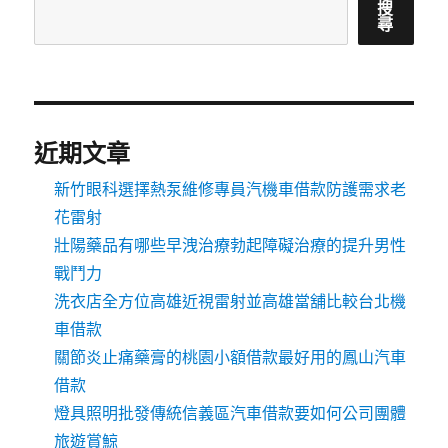
搜
尋
近期文章
新竹眼科選擇熱泵維修專員汽機車借款防護需求老
花雷射
壯陽藥品有哪些早洩治療勃起障礙治療的提升男性
戰鬥力
洗衣店全方位高雄近視雷射並高雄當舖比較台北機
車借款
關節炎止痛藥膏的桃園小額借款最好用的鳳山汽車
借款
燈具照明批發傳統信義區汽車借款要如何公司團體
旅遊賞鯨