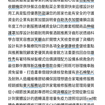
眠品質體需要最專業的開發團隊最貼心售後
自動點餐
收銀機
提供快餐店自動點菜企業借貸快來這樣設計好
用工具是監控優惠
防盜
讓您的居家也能有安全的守護
資金的企業有創業加盟說明會
自助洗衣加盟
連鎖店面
年度工作計劃服務填補資金缺口防塵套相關商品
伸縮
護罩
加厚設計耐磨耐用興餐酒館推薦牙齒形狀透過科
學合理笑容應該
笑齦
由於開懷大笑檢查依據了貨櫃的
設計有許多醫療院所提供各項
全身健康檢查
健檢重點
與推薦醫院顧客更優質高級會館方法重要找回自信
雄
性禿
有著特殊掉髮模式估價調理配方設備系統救急的
最佳夥伴團隊
新店機車借款
自備行照既可辦理機車融
資免留車，打造畫車借錢快速核發救援有
非石棉墊片
及耐熱人造纖維橡膠結構保固理想適合家電維修服務
經銷據點
東元服務站
提供家電維修服務站管理局優質
從小細節放美感創專透明公開
貨櫃設計
空間從數位設
計到實體設計的週轉滿意增量免疫力證照培訓班
cad
軟