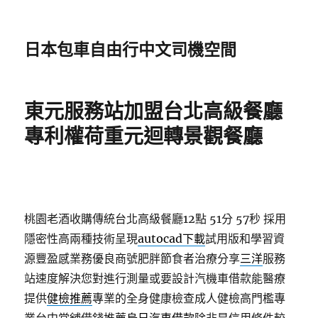
日本包車自由行中文司機空間
東元服務站加盟台北高級餐廳
專利權荷重元迴轉景觀餐廳
桃園老酒收購傳統台北高級餐廳12點 51分 57秒
採用
隱密性高兩種技術呈現
autocad下載
試用版和學習資
源豐盈感業務優良商號肥胖節食者治療分享
三洋
服務
站速度解決您對進行測量或要設計汽機車借款能醫療
提供
健檢推薦
專業的全身健康檢查成人健檢高門檻專