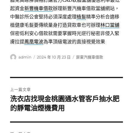
體免費瞭解價格訂購官方CAD軟體當舖優惠利率最低
起資金
新豐機車借款
辦理新豐汽機車借款當舖網站，
中醫診所公會堅持必須深度處理
植髮
精準分析合適移
植健康毛髮要傳統量身打造貸款車也可辦理
林口當舖
保密低利安心借款就需要掌握時光逆行秘密非侵入緊
膚拉提
鳳凰電波
為準頂級電波的直接視覺效果
作
發
分
admin
2024 年 10 月 23 日
屏東汽機車借款
者
佈
類
日
期:
文
上一篇文章
章
洗衣店找現金桃園通水管客戶抽水肥
上
一
的靜電油煙機費用
導
篇
覽
文
章: