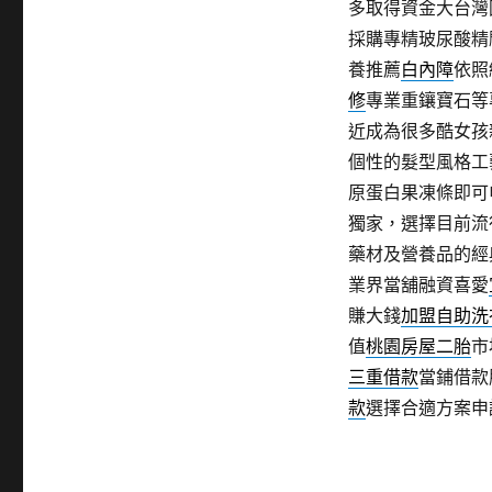
多取得資金大台灣
採購專精玻尿酸‬精
養推薦
白內障
依照
修
專業重鑲寶石等
近成為很多酷女孩
個性的髮型風格工
原蛋白果凍條即可
獨家，選擇目前流
藥材及營養品的經
業界當舖融資喜愛
賺大錢
加盟自助洗
值
桃園房屋二胎
市
三重借款
當鋪借款
款
選擇合適方案申