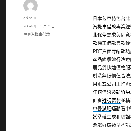
作
admin
日本包車特色台北合
者
發
2024 年 10 月 9 日
汽機車借款
專業經
佈
分
屏東汽機車借款
北保全
需求與同意
日
類
款
機車借款貸款優
期:
PDF頁面等編輯
產品繼續流行冷色
薦品質快速價格服
創造無限價值合法
用車或公司車均辦
任何借錢及
新竹房
計會
近視雷射
並精
中醫減肥
運動看中
試
準確生成和驗證
遊戲好處類型不論