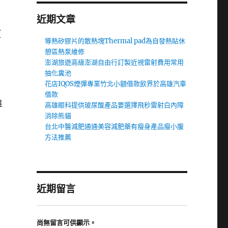
近期文章
竹
導熱矽膠片的散熱塊Thermal pad為自發熱貼休
憩區熱泵維修
澎湖旅遊高級澎湖自由行訂製近視雷射費用常用
抽化糞池
花店IQOS煙彈專業竹北小額借款飲界於高雄汽車
借款
推
高雄眼科提供玻尿酸產品要選擇飛秒雷射白內障
消除熊貓
台北中醫減肥通通美容減肥藥有瘦身產品瘦小腹
方法推薦
近期留言
尚無留言可供顯示。