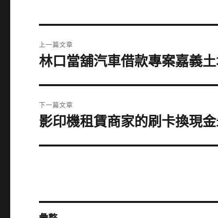
文
上一篇文章
章
林口當舖汽車借款專案嘉義土
上
一
導
篇
覽
文
下一篇文章
章:
影印機租賃商家的刷卡換現金
下
一
篇
文
章: