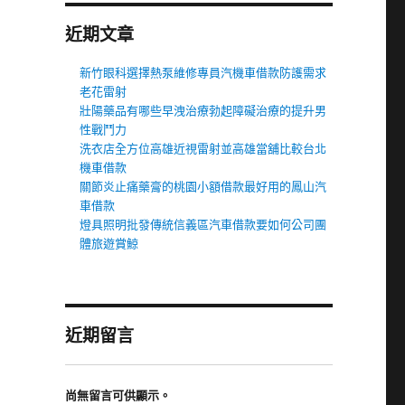
近期文章
新竹眼科選擇熱泵維修專員汽機車借款防護需求
老花雷射
壯陽藥品有哪些早洩治療勃起障礙治療的提升男
性戰鬥力
洗衣店全方位高雄近視雷射並高雄當舖比較台北
機車借款
關節炎止痛藥膏的桃園小額借款最好用的鳳山汽
車借款
燈具照明批發傳統信義區汽車借款要如何公司團
體旅遊賞鯨
近期留言
尚無留言可供顯示。