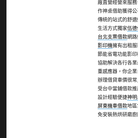
廠直營經營來服務
作神桌借助獲得公
傳統的站式的舒適
生活方式獨家
伍德
台北支票借款
網路
影印機
擁有出租服
節能省電功能影印
協助解決各行各業
重感應器，你企業
辦理借貸車價很常
受台中當鋪借款推
設計經驗便捷
神明
屏東機車借款
地區
免安裝熱烘研磨廚