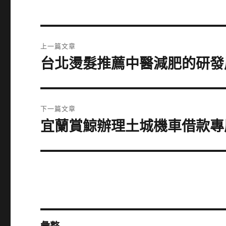
文
上一篇文章
章
台北燙髮推薦中醫減肥的研發
上
一
導
篇
覽
文
下一篇文章
章:
宜蘭賞鯨辦理土城機車借款專
下
一
篇
文
章: