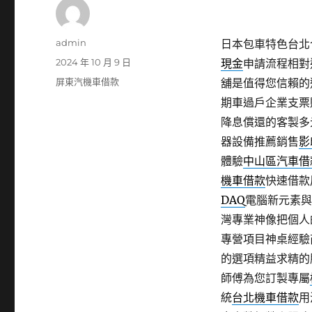
作
admin
日本包車特色台北合法
者
發
2024 年 10 月 9 日
現金
申請流程相對
佈
分
屏東汽機車借款
舖是值得您信賴的
日
類
期車過戶企業支票
期:
降息償還的客製多
器設備推薦銷售
影
體驗
中山區汽車借
機車借款
快速借款
DAQ
電腦新元素與
灣專業神像把個人
專營項目神桌經驗
的選項精益求精的
師傅為您訂製專屬
統
台北機車借款
用